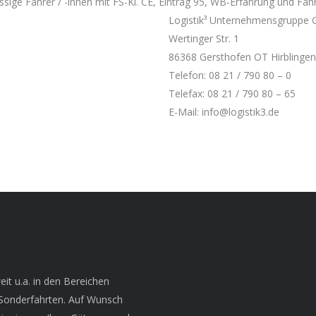
sige Fahrer / -innen mit FS-Kl. CE, Eintrag 95, WB-Erfahrung und Fahr
Logistik³ Unternehmensgruppe
Wertinger Str. 1
86368 Gersthofen OT Hirblingen
Telefon: 08 21 / 790 80 – 0
Telefax: 08 21 / 790 80 – 65
E-Mail: info@logistik3.de
it u.a. in den Bereichen
 Sonderfahrten. Auf Wunsch