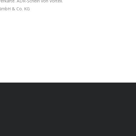
erkarte. ADR-Schein von Vorteil.
 GmbH & Co. KG