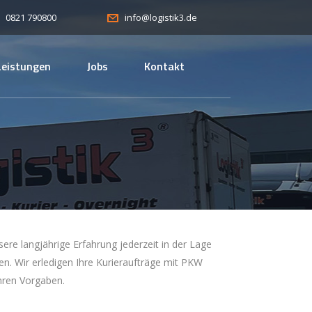
0821 790800
info@logistik3.de
Leistungen
Jobs
Kontakt
ere langjährige Erfahrung jederzeit in der Lage
n. Wir erledigen Ihre Kurieraufträge mit PKW
hren Vorgaben.