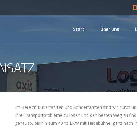
Start
Über uns
NSATZ
Im Bereich Kurierfahrten und Sonderfahrten sind wir durch uns
Ihre Transportprobleme zu lösen und den besten Weg zu finde
genauso, bis hin zum 40 to LKW mit Hebebühne, ganz nach I