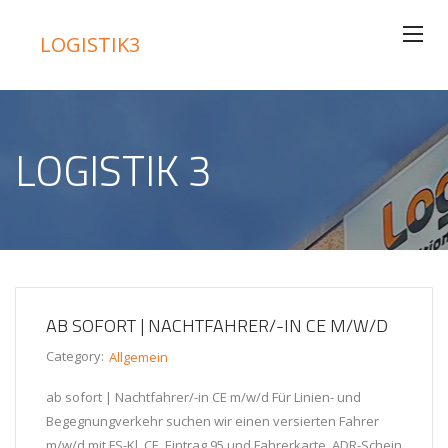
LOGISTIK3
LOGISTIK 3
AB SOFORT | NACHTFAHRER/-IN CE M/W/D
Category:
Allgemein
ab sofort | Nachtfahrer/-in CE m/w/d Für Linien- und
Begegnungverkehr suchen wir einen versierten Fahrer
m/w/d mit FS-Kl. CE, Eintrag 95 und Fahrerkarte. ADR-Schein